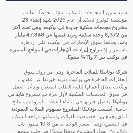
شهد سوق المجمعات السكنية نموًا ملحوظًا. أعلنت
مؤسسة كوليرز تايلاند أن عام 2025
شهد إنشاء
23
مشروع مجمعات سكنية جديدة في بوكيت، وهي تضم أكثر
من 8,372 وحدة سكنية وتزيد قيمتها عن 47.349 مليار
بات
. يحافظ سوق الإيجارات في بوكيت على ازدهاره
باستمرار إذ
تتراوح إيرادات الإيجارات في المواقع المتميزة
في بوكيت بين 7 و11% سنويًا
.
شركة بوتانيكا للفيلات الفاخرة
، وهي من رواد سوق
العقارات الفاخرة في بوكيت وتزيد خبرتها عن عقدين،
وسَّعت نطاق أعمالها لتلبية الطلب المتغير، وبدأت العمل
في سوق المجمعات السكنية لأول مرة مع مشروع
هايذ من
بوتانيكا
. بفضل خبرتها في إنشاء الفيلات المزودة بمسابح
خاصة،
أسست بوتانيكا المشروع بمفهوم الفيلات العمودية
الذي يجمع بين خصوصية الفيلات واتساعها وراحة السكن
في الشقق، وتبدأ أسعار الوحدات من 10,8 مليون بات
تايلاندي*. يحتل المشروع موقعًا متميزًا في قلب منتجع