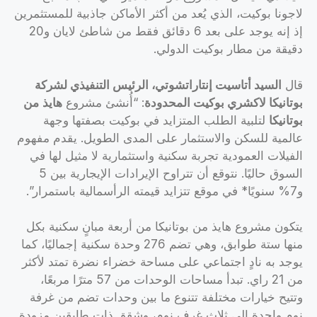
لاجونا بوكيت، الذي يُعد من أكثر الأماكن جاذبية للمستثمرين
إذ إنه يوجد على بعد 6 دقائق فقط من شاطئ لايان و20
دقيقة من مطار بوكيت الدولي.
قال
السيد أتاسيت إنتاراتشوتي، الرئيس التنفيذي لشركة
بوتانيكا لاكشري بوكيت المحدودة
: “أُنشئ مشروع
هايذ
من
بوتانيكا
لتلبية الطلب المتزايد في بوكيت بصفتها وجهة
عالمية للسكن والاستثمار على المدى الطويل. يقدم مفهوم
الفيلات العمودية تجربة سكنية واستثمارية لا مثيل لها في
السوق حاليًا. نتوقع أن تتراوح الإيرادات الإيجارية بين 5
و7% سنويًا* في موقع تتزايد قيمته الرأسمالية باستمرار”.
يتكون مشروع هايذ من بوتانيكا من أربعة مبانٍ سكنية بكل
منها ستة طوابق، وهي تضم 276 وحدة سكنية إجماليًا، كما
يوجد به نادٍ اجتماعي على مساحة خضراء نضرة تمتد لأكثر
من 21 راي. تبدأ مساحات الوحدات من 57 مترًا مربعًا،
وتتيح خيارات مختلفة تتنوع ما بين وحدات تضم من غرفة
نوم واحدة إلى ثلاث غرف نوم، وشقق ذات طابقين مزودة