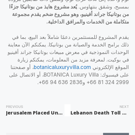
بمسبح، وشقق بنتهاوس.
يُعد مشروع
هايذ
من بوتانيكا جزءًا
من بوتانيكا جراند أفينيو، وهو مشروع ضخم يقدم مجموعة
متكاملة من الخدمات والمرافق
الداخلية
.
يقدم المشروع للمستثمرين دعمًا شاملاً بعد البيع، بما في
ذلك برامج الخدمة والصيانة من بوتانيكا. يمكنكم الآن معاينة
الوحدات النموذجية في معرض مبيعات بوتانيكا جراند أفينيو
في بوكيت. لمعرفة مزيد من المعلومات، يمكنكم زيارة
الموقع الإلكتروني
botanicaluxuryvilla.com
، أو صفحتنا
على فيسبوك: BOTANICA Luxury Villa، أو الاتصال على
2999 324 81 66+ و2836 636 94 66+.
PREVIOUS
NEXT
Jerusalem Placed Under Tight Restrictions During Holy Fire Celebrations
Lebanon Death Toll Surges to 2,089 as Israeli Drone Strikes Continue